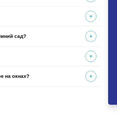
го класса защиты среди представленных. Она подходит д
нных коммерческих помещений, банков, ювелирных магази
имний сад?
й, вандализма и попыток взлома.
вень угрозы и специфику применения, чтобы обеспечить 
ре на окнах?