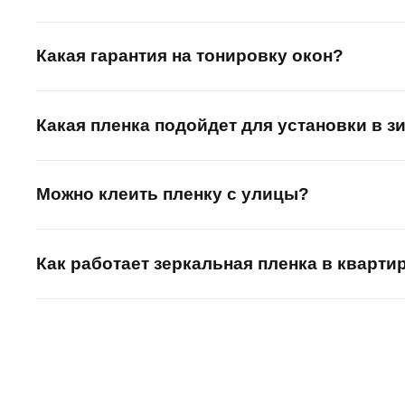
Класс А3
3.
: (Р4А)
Толщина
Какая гарантия на тонировку окон?
: 600 микрон.
Применение
: Это пленка наиболее высоко
безопасности. Идеально подходит для защище
Какая пленка подойдет для установки в з
отличную защиту от механических повреждени
При выборе бронепленки важно учитывать уро
Можно клеить пленку с улицы?
Как работает зеркальная пленка в кварти