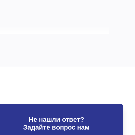
магазинах и других заведениях с невысоким
твращать разбивание стекол.
ходит для более уязвимых объектов и
Не нашли ответ?
механических повреждений.
Задайте вопрос нам