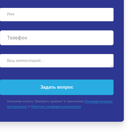
ля объектов с максимальными требованиями к
нов и т.д. Пленка класса А3 обеспечивает
необходимую защиту.
Задать вопрос
Нажимая кнопку "Заказать просчет" я принимаю
Пользовательское
соглашение
и
Политику конфиденциальности