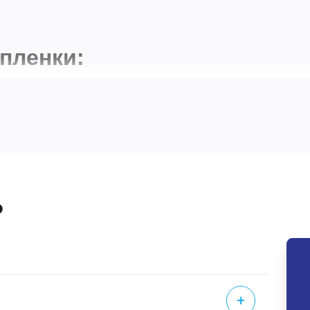
пленки:
еклянных поверхностей в офисных помещениях, небольших 
ает базовую защиту от случайных ударов и может предо
?
е высокий уровень защиты по сравнению с классом А1. Под
 кражи или вандализма. Обеспечивает лучшую защиту от 