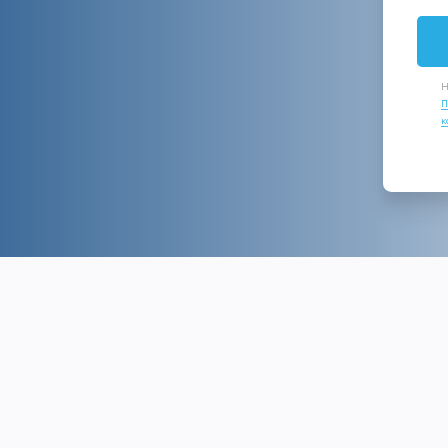
Н
П
к