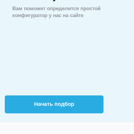
способа монтажа. Чтобы рассчитать точную
стоимость, вызовите замерщика. Он определит
Вам поможет определится простой
объем работ и предложит оптимальный материал.
конфигуратор у нас на сайте
Заказать тонировку в Magic Ton можно по телефону
+7 (499) 343-69-72
или через форму на сайте.
Начать подбор