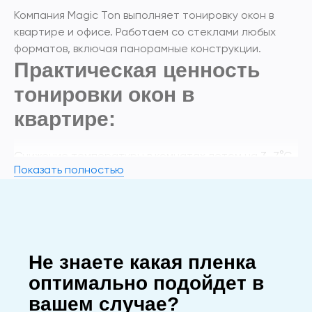
Компания Magic Ton выполняет тонировку окон в
квартире и офисе. Работаем со стеклами любых
форматов, включая панорамные конструкции.
Практическая ценность
тонировки окон в
квартире:
Снижение температуры в комнатах летом на 3–7°C.
Показать полностью
Сохранение цвета обивки, паркета и картин.
Уменьшение нагрузки на кондиционеры (экономия
электроэнергии).
Стоимость и заказ
тонировки окон в квартире
Не знаете какая пленка
оптимально подойдет в
Цена зависит от площади стекол, типа пленки и
вашем случае?