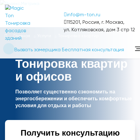
info@m-ton.ru
115201, Россия, г. Москва,
Тонировка
ул. Котляковская, дом 3 стр 12
фасадов
Главная
Услуги
Тонировка квартир
зданий
Вызвать замерщика
Бесплатная консультация
Тонировка квартир
и офисов
Позволяет существенно сэкономить на
энергосбережении и обеспечить комфортные
условия для отдыха и работы
Получить консультацию